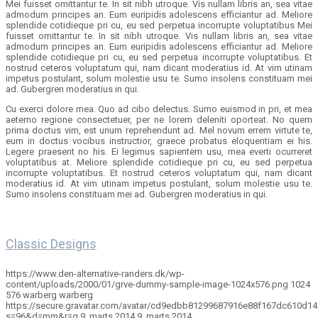
Mei fuisset omittantur te. In sit nibh utroque. Vis nullam libris an, sea vitae
admodum principes an. Eum euripidis adolescens efficiantur ad. Meliore
splendide cotidieque pri cu, eu sed perpetua incorrupte voluptatibus Mei
fuisset omittantur te. In sit nibh utroque. Vis nullam libris an, sea vitae
admodum principes an. Eum euripidis adolescens efficiantur ad. Meliore
splendide cotidieque pri cu, eu sed perpetua incorrupte voluptatibus. Et
nostrud ceteros voluptatum qui, nam dicant moderatius id. At vim utinam
impetus postulant, solum molestie usu te. Sumo insolens constituam mei
ad. Gubergren moderatius in qui.
Cu exerci dolore mea. Quo ad cibo delectus. Sumo euismod in pri, et mea
aeterno regione consectetuer, per ne lorem deleniti oporteat. No quem
prima doctus vim, est unum reprehendunt ad. Mel novum errem virtute te,
eum in doctus vocibus instructior, graece probatus eloquentiam ei his.
Legere praesent no his. Ei legimus sapientem usu, mea everti ocurreret
voluptatibus at. Meliore splendide cotidieque pri cu, eu sed perpetua
incorrupte voluptatibus. Et nostrud ceteros voluptatum qui, nam dicant
moderatius id. At vim utinam impetus postulant, solum molestie usu te.
Sumo insolens constituam mei ad. Gubergren moderatius in qui.
Classic Designs
https://www.den-alternative-randers.dk/wp-
content/uploads/2000/01/grve-dummy-sample-image-1024x576.png
1024
576
warberg
warberg
https://secure.gravatar.com/avatar/cd9edbb81299687916e88f167dc610d
s=96&d=mm&r=g
9. marts 2014
9. marts 2014