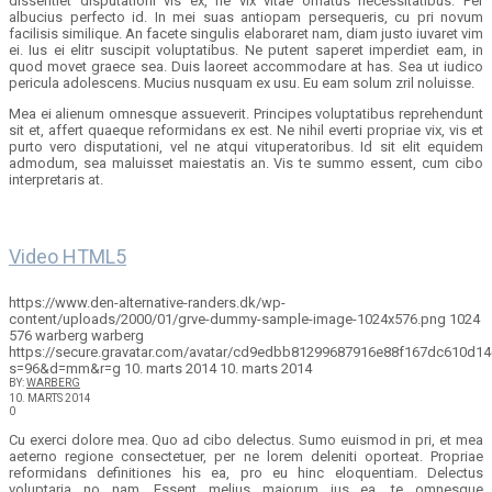
dissentiet disputationi vis ex, ne vix vitae ornatus necessitatibus. Per
albucius perfecto id. In mei suas antiopam persequeris, cu pri novum
facilisis similique. An facete singulis elaboraret nam, diam justo iuvaret vim
ei. Ius ei elitr suscipit voluptatibus. Ne putent saperet imperdiet eam, in
quod movet graece sea. Duis laoreet accommodare at has. Sea ut iudico
pericula adolescens. Mucius nusquam ex usu. Eu eam solum zril noluisse.
Mea ei alienum omnesque assueverit. Principes voluptatibus reprehendunt
sit et, affert quaeque reformidans ex est. Ne nihil everti propriae vix, vis et
purto vero disputationi, vel ne atqui vituperatoribus. Id sit elit equidem
admodum, sea maluisset maiestatis an. Vis te summo essent, cum cibo
interpretaris at.
Video HTML5
https://www.den-alternative-randers.dk/wp-
content/uploads/2000/01/grve-dummy-sample-image-1024x576.png
1024
576
warberg
warberg
https://secure.gravatar.com/avatar/cd9edbb81299687916e88f167dc610d
s=96&d=mm&r=g
10. marts 2014
10. marts 2014
BY:
WARBERG
10. MARTS 2014
0
Cu exerci dolore mea. Quo ad cibo delectus. Sumo euismod in pri, et mea
aeterno regione consectetuer, per ne lorem deleniti oporteat. Propriae
reformidans definitiones his ea, pro eu hinc eloquentiam. Delectus
voluptaria no nam. Essent melius maiorum ius ea, te omnesque