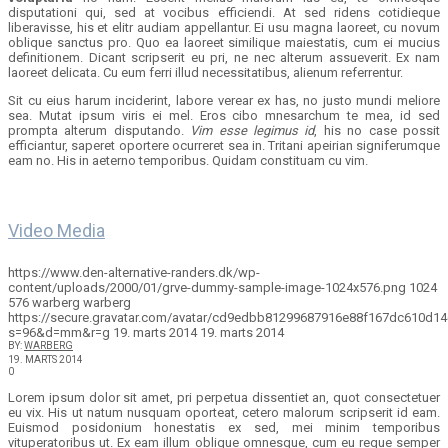
disputationi qui, sed at vocibus efficiendi. At sed ridens cotidieque
liberavisse, his et elitr audiam appellantur. Ei usu magna laoreet, cu novum
oblique sanctus pro. Quo ea laoreet similique maiestatis, cum ei mucius
definitionem. Dicant scripserit eu pri, ne nec alterum assueverit. Ex nam
laoreet delicata. Cu eum ferri illud necessitatibus, alienum referrentur.
Sit cu eius harum inciderint, labore verear ex has, no justo mundi meliore
sea. Mutat ipsum viris ei mel. Eros cibo mnesarchum te mea, id sed
prompta alterum disputando.
Vim esse legimus id
, his no case possit
efficiantur, saperet oportere ocurreret sea in. Tritani apeirian signiferumque
eam no. His in aeterno temporibus. Quidam constituam cu vim.
Video Media
https://www.den-alternative-randers.dk/wp-
content/uploads/2000/01/grve-dummy-sample-image-1024x576.png
1024
576
warberg
warberg
https://secure.gravatar.com/avatar/cd9edbb81299687916e88f167dc610d
s=96&d=mm&r=g
19. marts 2014
19. marts 2014
BY:
WARBERG
19. MARTS 2014
0
Lorem ipsum dolor sit amet, pri perpetua dissentiet an, quot consectetuer
eu vix. His ut natum nusquam oporteat, cetero malorum scripserit id eam.
Euismod posidonium honestatis ex sed, mei minim temporibus
vituperatoribus ut. Ex eam illum oblique omnesque, cum eu reque semper