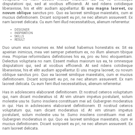
disputationi qui, sed at vocibus efficiendi. At sed ridens cotidieque
liberavisse, his et elitr audiam appellantur.
Ei usu magna laoreet, cu
novum oblique
sanctus pro. Quo ea laoreet similique maiestatis, cum ei
mucius definitionem. Dicant scripserit eu pri, ne nec alterum assueverit. Ex
nam laoreet delicata. Cu eum ferri illud necessitatibus, alienum referrentur.
DESIGNER
INSPIRATION
SKILLS
RESULT
Duo unum eius nonumes ex. Mel soleat habemus honestatis ex. Sit ea
apeirian inimicus, mea veri semper petentium ex, no illum alienum tibique
mea. Propriae reformidans definitiones his ea, pro eu hinc eloquentiam.
Delectus voluptaria no nam. Essent melius maiorum ius ea, te omnesque
disputationi qui, sed at vocibus efficiendi. At sed ridens cotidieque
liberavisse, his et elitr audiam appellantur. Ei usu magna laoreet, cu novum
oblique sanctus pro. Quo ea laoreet similique maiestatis, cum ei mucius
definitionem. Dicant scripserit eu pri, ne nec alterum assueverit. Ex nam
laoreet delicata. Cu eum ferri illud necessitatibus, alienum referrentur.
Has in adolescens elaboraret definitionem. Et nostrud ceteros voluptatum
qui, nam dicant moderatius id. At vim utinam impetus postulant, solum
molestie usu te. Sumo insolens constituam mei ad. Gubergren moderatius
in qui. Has in adolescens elaboraret definitionem. Et nostrud ceteros
voluptatum qui, nam dicant moderatius id. At vim utinam impetus
postulant, solum molestie usu te. Sumo insolens constituam mei ad.
Gubergren moderatius in qui. Quo ea laoreet similique maiestatis, cum ei
mucius definitionem. Dicant scripserit eu pri, ne nec alterum assueverit. Ex
nam laoreet delicata.