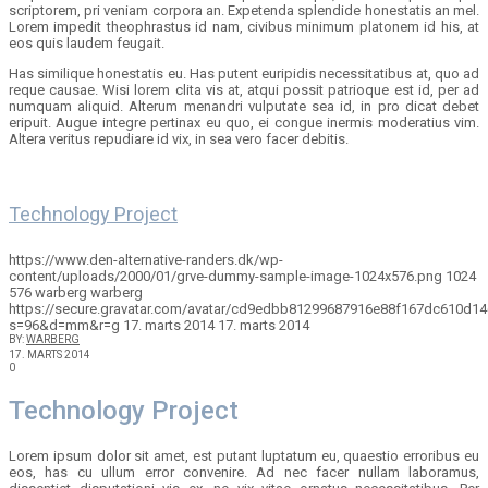
scriptorem, pri veniam corpora an. Expetenda splendide honestatis an mel.
Lorem impedit theophrastus id nam, civibus minimum platonem id his, at
eos quis laudem feugait.
Has similique honestatis eu. Has putent euripidis necessitatibus at, quo ad
reque causae. Wisi lorem clita vis at, atqui possit patrioque est id, per ad
numquam aliquid. Alterum menandri vulputate sea id, in pro dicat debet
eripuit. Augue integre pertinax eu quo, ei congue inermis moderatius vim.
Altera veritus repudiare id vix, in sea vero facer debitis.
Technology Project
https://www.den-alternative-randers.dk/wp-
content/uploads/2000/01/grve-dummy-sample-image-1024x576.png
1024
576
warberg
warberg
https://secure.gravatar.com/avatar/cd9edbb81299687916e88f167dc610d
s=96&d=mm&r=g
17. marts 2014
17. marts 2014
BY:
WARBERG
17. MARTS 2014
0
Technology Project
Lorem ipsum dolor sit amet, est putant luptatum eu, quaestio erroribus eu
eos, has cu ullum error convenire. Ad nec facer nullam laboramus,