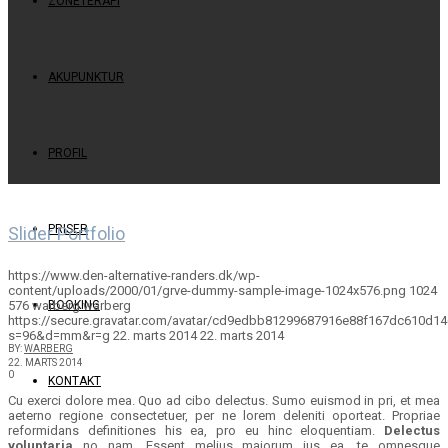
ZONETERAPI
AKUPUNKTUR
PROFIL
PRISER
Slider Portfolio
https://www.den-alternative-randers.dk/wp-
content/uploads/2000/01/grve-dummy-sample-image-1024x576.png
1024
576
warberg
warberg
BOOKING
https://secure.gravatar.com/avatar/cd9edbb81299687916e88f167dc610d
s=96&d=mm&r=g
22. marts 2014
22. marts 2014
BY:
WARBERG
22. MARTS 2014
0
KONTAKT
Cu exerci dolore mea. Quo ad cibo delectus. Sumo euismod in pri, et mea
aeterno regione consectetuer, per ne lorem deleniti oporteat. Propriae
reformidans definitiones his ea, pro eu hinc eloquentiam.
Delectus
voluptaria
no nam. Essent melius maiorum ius ea, te omnesque